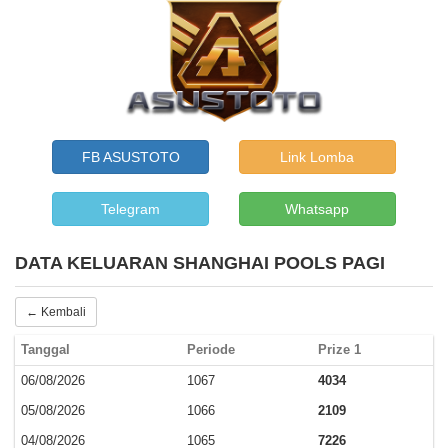
FB ASUSTOTO
Link Lomba
Telegram
Whatsapp
DATA KELUARAN SHANGHAI POOLS PAGI
← Kembali
Tanggal
Periode
Prize 1
06/08/2026
1067
4034
05/08/2026
1066
2109
04/08/2026
1065
7226